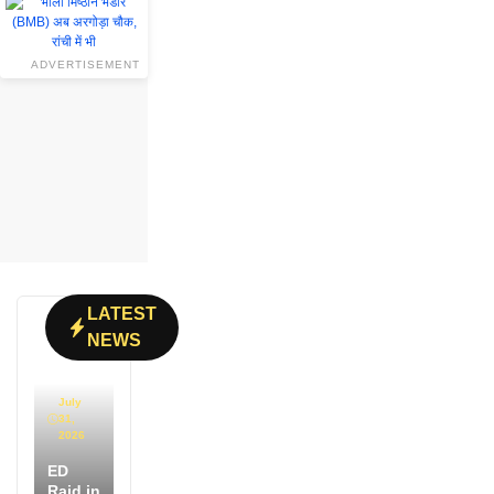
ADVERTISEMENT
LATEST
NEWS
July
31,
2026
ED
Raid in