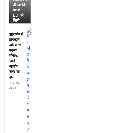
Jharkh
and:
ED को
मिली
डायरी में
25
झारखंड में
अफसरों
झमाझम
के नाम,
बारिश से
हर महीने
बदला
पहुंचते थे
मौसम,
लाखों!
जानें
आपके
शहर का
हाल
July 29,
2026