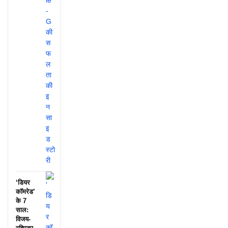
‘डियर
कॉमरेड’
के 7
साल:
विजय-