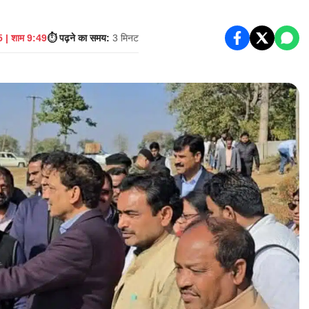
 | शाम 9:49
⏱️ पढ़ने का समय:
3 मिनट