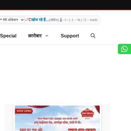
--°C
खोज रहे हैं...
(लोडिंग)
| 🌡️
--/--
| 💧
--%
| 💨
-- km/h
 Special
कारोबार
Support