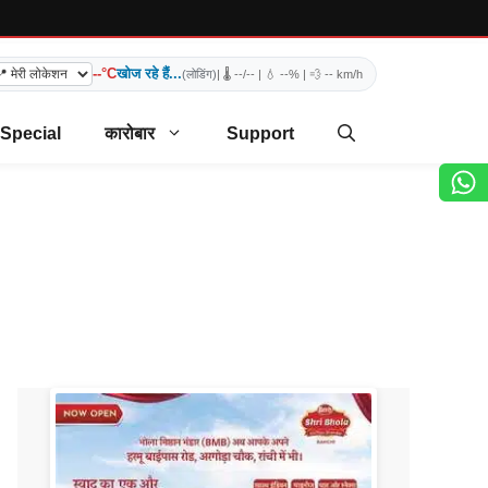
--°C
खोज रहे हैं...
(लोडिंग)
| 🌡️
--/--
| 💧
--%
| 💨
-- km/h
 Special
कारोबार
Support