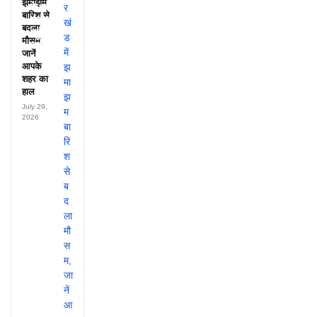
झमाझम
के नाम,
बारिश से
हर महीने
बदला
पहुंचते थे
मौसम,
लाखों!
जानें
आपके
शहर का
हाल
July 29,
2026