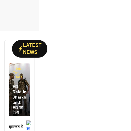
LATEST
NEWS
July
31,
2026
ED
Raid in
Jharkh
and:
ED को
मिली
डायरी में
25
झारखंड में
अफसरों