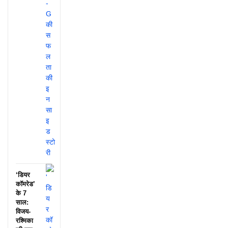
‘डियर
कॉमरेड’
के 7
साल:
विजय-
रश्मिका