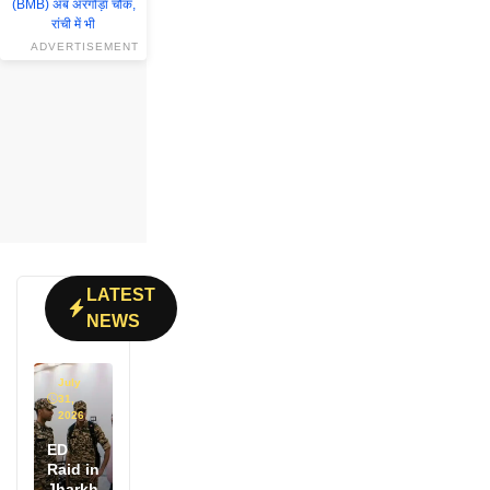
ADVERTISEMENT
LATEST
NEWS
July
31,
2026
ED
Raid in
Jharkh