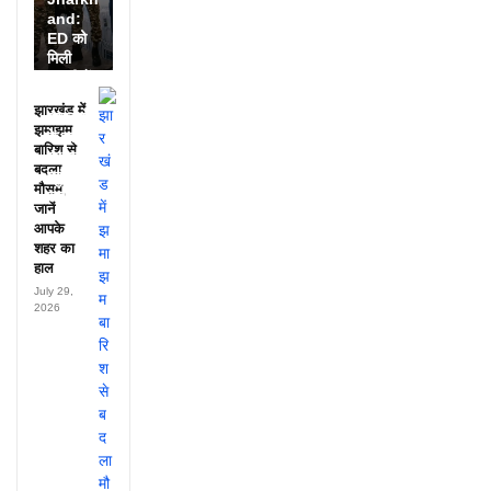
and:
ED को
मिली
डायरी में
25
झारखंड में
अफसरों
झमाझम
के नाम,
बारिश से
हर महीने
बदला
पहुंचते थे
मौसम,
लाखों!
जानें
आपके
शहर का
हाल
July 29,
2026