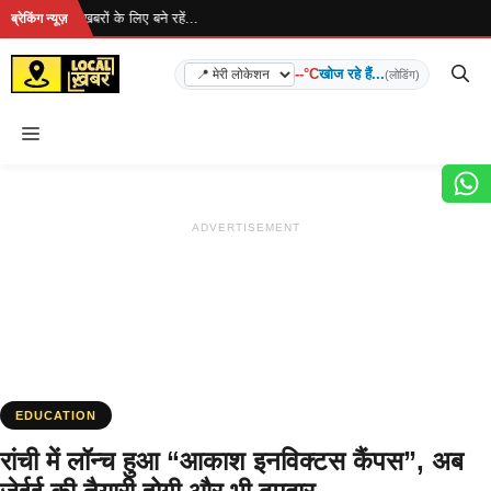
Skip
हा है... ताज़ा खबरों के लिए बने रहें...
ब्रेकिंग न्यूज़
to
content
--°C
खोज रहे हैं...
(लोडिंग)
Menu
ADVERTISEMENT
EDUCATION
रांची में लॉन्च हुआ “आकाश इनविक्टस कैंपस”, अब