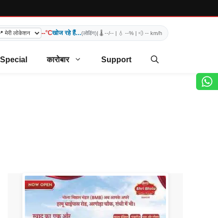
--°C
खोज रहे हैं...
(लोडिंग)
| 🌡️
--/--
| 💧
--%
| 💨
-- km/h
 Special
कारोबार
Support