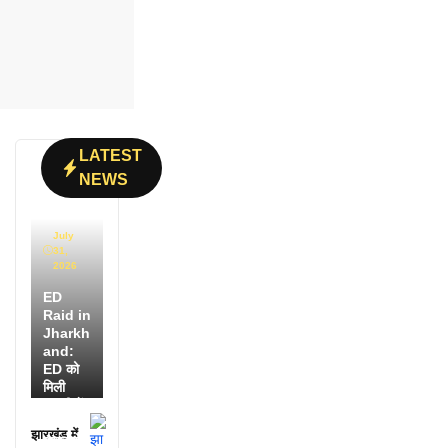
LATEST
NEWS
July
31,
2026
ED
Raid in
Jharkh
and:
ED को
मिली
डायरी में
25
झारखंड में
अफसरों