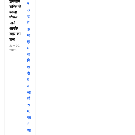
झमाझम
के नाम,
बारिश से
हर महीने
बदला
पहुंचते थे
मौसम,
लाखों!
जानें
आपके
शहर का
हाल
July 29,
2026