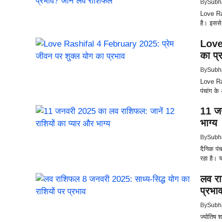
By
Subh
Love Ras
है। इससे 
Love 
का प्
By
Subh
Love Ras
पंचांग क
11 जन
भाग्य
By
Subh
दैनिक पं
रहा है। 
लव रा
प्रभा
By
Subh
ज्योतिष श