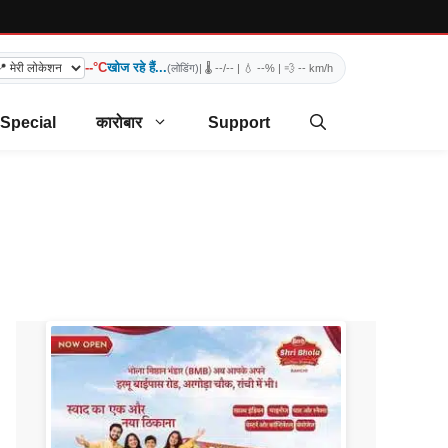
--°C
खोज रहे हैं...
(लोडिंग)
| 🌡️
--/--
| 💧
--%
| 💨
-- km/h
 Special
कारोबार
Support