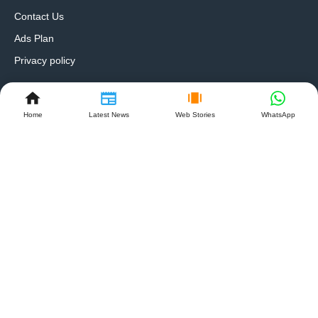
Contact Us
Ads Plan
Privacy policy
Follow Us On
Home
Latest News
Web Stories
WhatsApp
Follow Us On Social Media
Get Latest Update On Social Media
Ranchi Event And Media
Management Services
SEO Expert