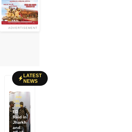
ADVERTISEMENT
LATEST
NEWS
July
31,
2026
ED
Raid in
Jharkh
and: