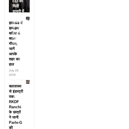
ED को
मिली
डायरी में
25
अफसरों
झारखंड में
के नाम,
झमाझम
हर महीने
बारिश से
पहुंचते थे
बदला
लाखों!
मौसम,
जानें
आपके
शहर का
हाल
July 29,
2026
क्लासरूम
से इंडस्ट्री
तक:
RKDF
Ranchi
के छात्रों
ने जानी
Parle-G
की