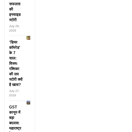
सफलता
की
इनसाइड
स्टोरी
July 29,
2026
‘डियर
कॉमरेड’
के 7
साल:
विजय-
रश्मिका
की लव
स्टोरी क्यों
है खास?
July 27,
2026
GST
कानून में
बड़ा
बदलाव:
महाराष्ट्र