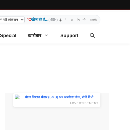
--°C
खोज रहे हैं...
(लोडिंग)
| 🌡️
--/--
| 💧
--%
| 💨
-- km/h
 Special
कारोबार
Support
ADVERTISEMENT