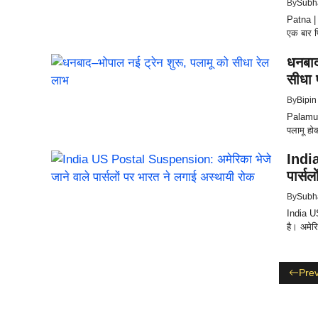
By
Subh
Patna | 
एक बार फिर
धनबाद
सीधा 
By
Bipin
Palamu: 
पलामू होक
India
पार्स
By
Subh
India U
है। अमेरि
Prev