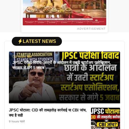
ADVERTISEMENT
LATEST NEWS
2 hours पहले
JPSC परीक्षा विवाद: छात्रों के आंदोलन में उतरी स्टार्टअप एसोसिएशन,
सरकार से मांगे 5 जवाब
JPSC घोटाला: CID की ताबड़तोड़ कार्रवाई या CBI जांच,
क्या है सही
9 hours पहले