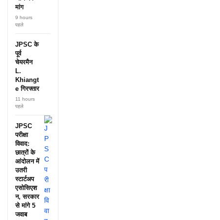
मांग
9 hours
पहले
JPSC के
पूर्व
चेयरमैन
L.
Khiangt
e गिरफ्तार
11 hours
पहले
JPSC
परीक्षा
विवाद:
छात्रों के
आंदोलन में
उतरी
स्टार्टअप
एसोसिएश
न, सरकार
से मांगे 5
जवाब