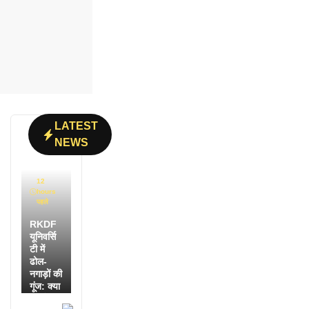
LATEST
NEWS
12
hours
पहले
RKDF
यूनिवर्सि
टी में
ढोल-
नगाड़ों की
गूंज: क्या
आपने