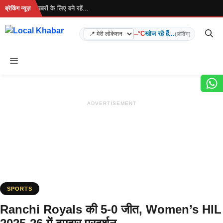
Skip
 है... ताज़ा खबरों के लिए बने रहें...
ब्रेकिंग न्यूज़
to
content
--°C
खोज रहे हैं...
(लोडिंग)
Menu
ADVERTISEMENT
SPORTS
Ranchi Royals की 5-0 जीत, Women’s HIL