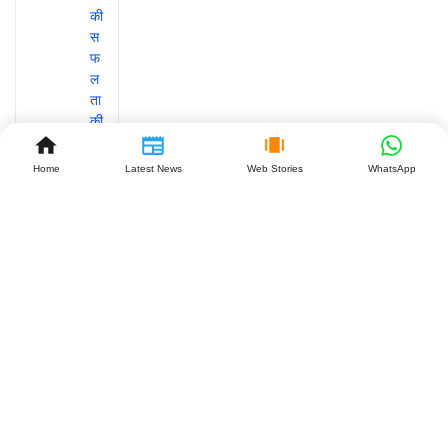
Home
Latest News
Web Stories
WhatsApp
‘डियर
कॉमरेड’
के 7
साल:
विजय-
रश्मिका
की लव
स्टोरी क्यों