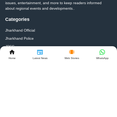
issues, entertainment, and more to keep readers informed
about regional events and developments..
Categories
Jharkhand Official
Jharkhand Police
JPSC
Education Project Council
Home
Latest News
Web Stories
WhatsApp
Quakes Links
About Us
Contact Us
Ads Plan
Privacy policy
Follow Us On