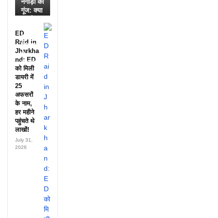
नगाड़ों की
गूंज: क्या
आपने
देखी
ED
आदिवासी
Raid in
दिवस की
Jharkha
ये
nd: ED
झलक?
को मिली
डायरी में
25
अफसरों
के नाम,
हर महीने
पहुंचते थे
लाखों!
July 31,
2026