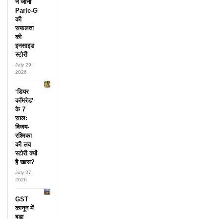
ने जानी
Parle-G
की
सफलता
की
इनसाइड
स्टोरी
July 29,
2026
‘डियर
कॉमरेड’
के 7
साल:
विजय-
रश्मिका
की लव
स्टोरी क्यों
है खास?
July 27,
2026
GST
कानून में
बड़ा