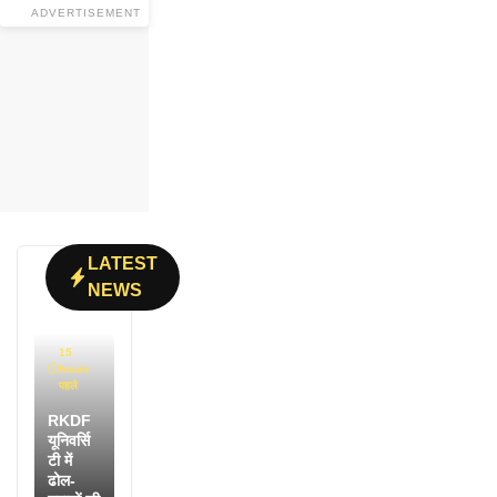
ADVERTISEMENT
LATEST
NEWS
15
hours
पहले
RKDF
यूनिवर्सि
टी में
ढोल-