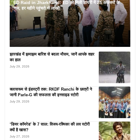
ED Raid in Jharkhand: ED को मिली डायरी में 25 अफसरों के
नाम, हर महीने पहुंचते थे लाखों!
झारखंड में झमाझम बारिश से बदला मौसम, जानें आपके शहर
का हाल
July 29, 2026
क्लासरूम से इंडस्ट्री तक: RKDF Ranchi के छात्रों ने
जानी Parle-G की सफलता की इनसाइड स्टोरी
July 29, 2026
‘डियर कॉमरेड’ के 7 साल: विजय-रश्मिका की लव स्टोरी
क्यों है खास?
July 27, 2026