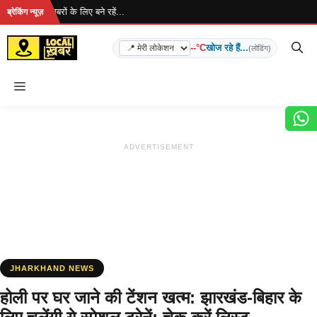
Skip
है... ताज़ा खबरों के लिए बने रहें...
ब्रेकिंग न्यूज़
to
content
--°C
खोज रहे हैं...
(लोडिंग)
Menu
ADVERTISEMENT
JHARKHAND NEWS
होली पर घर जाने की टेंशन खत्म: झारखंड-बिहार के