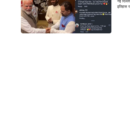
नई दिल्ल
इतिहास रच