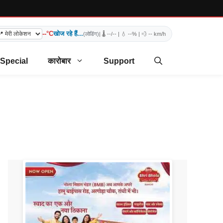
--°C
खोज रहे हैं...
(लोडिंग)
| 🌡️
--/--
| 💧
--%
| 💨
-- km/h
 Special
कारोबार
Support