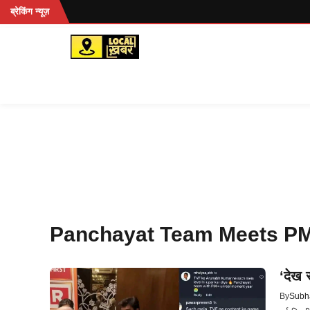
Skip
हें...
ब्रेकिंग न्यूज़
to
content
Panchayat Team Meets P
‘देख 
By
Subh