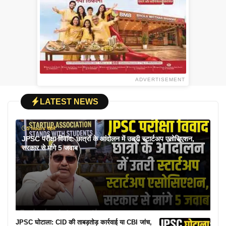
ADVERTISEMENT
LATEST NEWS
5 hours पहले
JPSC परीक्षा विवाद: छात्रों के आंदोलन में उतरी स्टार्टअप एसोसिएशन,
सरकार से मांगे 5 जवाब
JPSC घोटाला: CID की ताबड़तोड़ कार्रवाई या CBI जांच,