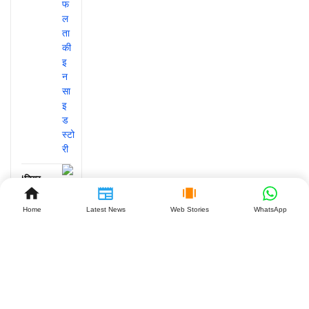
‘डियर
कॉमरेड’
के 7
Home
Latest News
Web Stories
WhatsApp
साल:
विजय-
रश्मिका
की लव
स्टोरी क्यों
है खास?
July 27,
2026