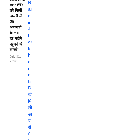
झलक?
nd: ED
को मिली
डायरी में
25
अफसरों
के नाम,
हर महीने
पहुंचते थे
लाखों!
July 31,
2026