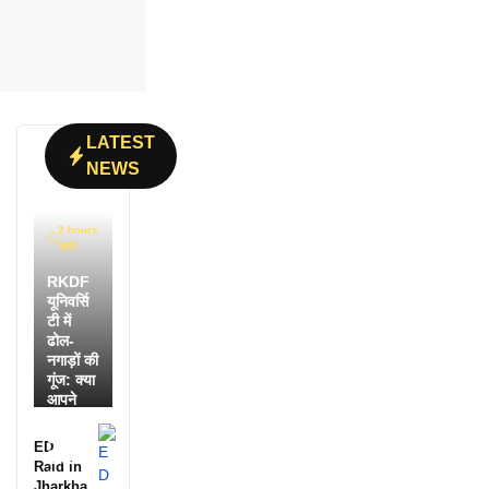
LATEST
NEWS
2 hours
पहले
RKDF
यूनिवर्सि
टी में
ढोल-
नगाड़ों की
गूंज: क्या
आपने
देखी
आदिवासी
ED
दिवस की
Raid in
ये
Jharkha