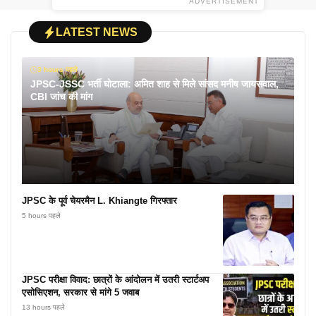
ADVERTISEMENT
LATEST NEWS
3 hours पहले
JPSC-JSSC भर्ती घोटाला: अमित शाह से मिले सांसद मनीष जायसवाल,
CBI जांच की मांग
JPSC के पूर्व चेयरमैन L. Khiangte गिरफ्तार
5 hours पहले
JPSC परीक्षा विवाद: छात्रों के आंदोलन में उतरी स्टार्टअप
एसोसिएशन, सरकार से मांगे 5 जवाब
13 hours पहले