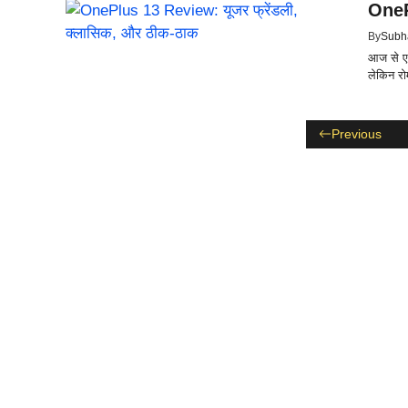
OneP
By
Subh
आज से एक 
लेकिन रोम
Previous