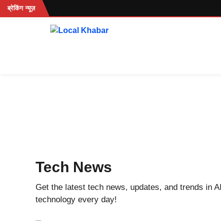
Skip
रहें...
ब्रेकिंग न्यूज़
to
content
Tech News
Get the latest tech news, updates, and trends in A
technology every day!