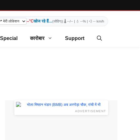
--°C
खोज रहे हैं...
(लोडिंग)
| 🌡️
--/--
| 💧
--%
| 💨
-- km/h
 Special
कारोबार
Support
ADVERTISEMENT