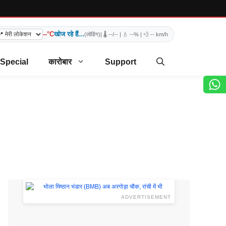
--°C
खोज रहे हैं...
(लोडिंग)
| 🌡️
--/--
| 💧
--%
| 💨
-- km/h
 Special
कारोबार
Support
ADVERTISEMENT