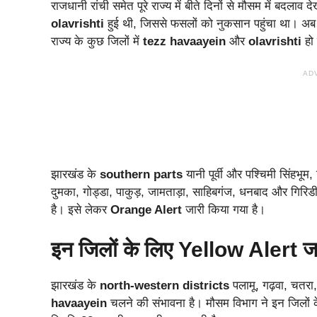
राजधानी रांची समेत पूरे राज्य में बीते दिनों से मौसम में बदल
olavrishti
हुई थी, जिससे फसलों को नुकसान पहुंचा था। अब
राज्य के कुछ जिलों में
tezz havaayein
और
olavrishti
हो
AD
झारखंड के
southern parts
यानी पूर्वी और पश्चिमी सिंहभू
दुमका, गोड्डा, पाकुड़, जामताड़ा, साहिबगंज, धनबाद और गिरिडी
है। इसे लेकर
Orange Alert
जारी किया गया है।
इन जिलों के लिए Yellow Alert ज
झारखंड के
north-western districts
पलामू, गढ़वा, चतरा
havaayein
चलने की संभावना है। मौसम विभाग ने इन जिलों 