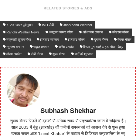
RELATED STORIES & ADS
7–20 नवम्बर पूर्वानुमान
IMD रांची
Jharkhand Weather
Ranchi Weather News
अक्टूबर नवम्बर बारिश
अधिकतम तापमान
कोडरमा मौसम
चक्रवाती तूफान मोंथा
झारखंड तापमान
झारखंड मौसम
दुमका मौसम
देवघर मौसम
न्यूनतम तापमान
पाकुड़ तापमान
बारिश अपडेट
बिरसा मुंडा हवाई अड्डा मौसम केंद्र
मौसम अपडेट
रांची मौसम
शुष्क मौसम
सर्दी की शुरुआत
Subhash Shekhar
सुभाष शेखर पिछले दो दशकों से अधिक समय से पत्रकारिता जगत में सक्रिय हैं।
साल 2003 में बुंडू (झारखंड) की जमीनी समस्याओं को आवाज देने से शुरू हुआ
उनका सफर आज 'Local Khabar' के माध्यम से डिजिटल पत्रकारिता के नए