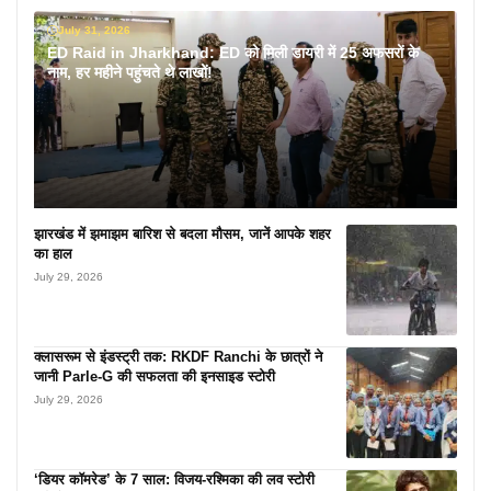
July 31, 2026
ED Raid in Jharkhand: ED को मिली डायरी में 25 अफसरों के
नाम, हर महीने पहुंचते थे लाखों!
झारखंड में झमाझम बारिश से बदला मौसम, जानें आपके शहर
का हाल
July 29, 2026
क्लासरूम से इंडस्ट्री तक: RKDF Ranchi के छात्रों ने
जानी Parle-G की सफलता की इनसाइड स्टोरी
July 29, 2026
‘डियर कॉमरेड’ के 7 साल: विजय-रश्मिका की लव स्टोरी