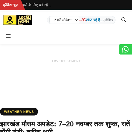
Skip
है... ताज़ा खबरों के लिए बने रहें...
ब्रेकिंग न्यूज़
to
content
--°C
खोज रहे हैं...
(लोडिंग)
Menu
ADVERTISEMENT
WEATHER NEWS
झारखंड मौसम अपडेट: 7–20 नवम्बर तक शुष्क, रातें