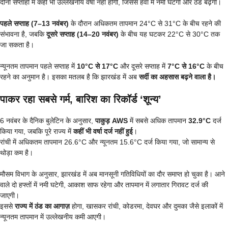
दोनों सप्ताहों में कहीं भी उल्लेखनीय वर्षा नहीं होगी, जिससे हवा में नमी घटेगी और ठंड बढ़ेगी।
पहले सप्ताह (7–13 नवंबर)
के दौरान अधिकतम तापमान 24°C से 31°C के बीच रहने की
संभावना है, जबकि
दूसरे सप्ताह (14–20 नवंबर)
के बीच यह घटकर 22°C से 30°C तक
जा सकता है।
न्यूनतम तापमान पहले सप्ताह में
10°C से 17°C
और दूसरे सप्ताह में
7°C से 16°C
के बीच
रहने का अनुमान है। इसका मतलब है कि झारखंड में अब
सर्दी का अहसास बढ़ने वाला है।
पाकर रहा सबसे गर्म, बारिश का रिकॉर्ड ‘शून्य’
6 नवंबर के दैनिक बुलेटिन के अनुसार,
पाकुड़ AWS
में सबसे अधिक तापमान
32.9°C
दर्ज
किया गया, जबकि पूरे राज्य में
कहीं भी वर्षा दर्ज नहीं हुई
।
रांची में अधिकतम तापमान 26.6°C और न्यूनतम 15.6°C दर्ज किया गया, जो सामान्य से
थोड़ा कम है।
मौसम विभाग के अनुसार, झारखंड में अब मानसूनी गतिविधियों का दौर समाप्त हो चुका है। आने
वाले दो हफ्तों में नमी घटेगी, आकाश साफ रहेगा और तापमान में लगातार गिरावट दर्ज की
जाएगी।
इससे
राज्य में ठंड का आगाज़
होगा, खासकर रांची, कोडरमा, देवघर और दुमका जैसे इलाकों में
न्यूनतम तापमान में उल्लेखनीय कमी आएगी।