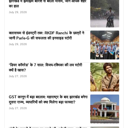
झारखंड में झमाझम बारिश से बदला मौसम, जानें आपके शहर
का हाल
July 29, 2026
क्लासरूम से इंडस्ट्री तक: RKDF Ranchi के छात्रों ने
जानी Parle-G की सफलता की इनसाइड स्टोरी
July 29, 2026
‘डियर कॉमरेड’ के 7 साल: विजय-रश्मिका की लव स्टोरी
क्यों है खास?
July 27, 2026
GST कानून में बड़ा बदलाव: महाराष्ट्र के बाद झारखंड बनेगा
दूसरा राज्य, व्यापारियों को क्या मिलेगा बड़ा फायदा?
July 27, 2026