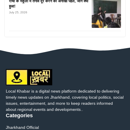
रांची के स्कूलों में तनाव दूर करने की अनोखी पहल, जानें क्या
हुआ!
July 25, 2026
Local Khabar is a digital news platform dedicated to delivering
timely news updates on Jharkhand, covering local politics, social
issues, entertainment, and more to keep readers informed
about regional events and developments..
Categories
Jharkhand Official