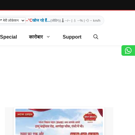
--°C
खोज रहे हैं...
(लोडिंग)
| 🌡️
--/--
| 💧
--%
| 💨
-- km/h
 Special
कारोबार
Support