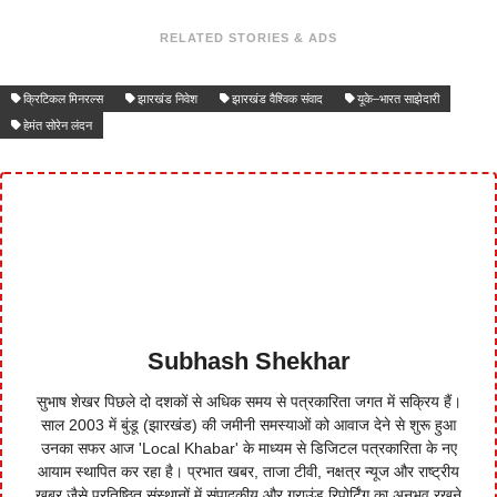
RELATED STORIES & ADS
क्रिटिकल मिनरल्स
झारखंड निवेश
झारखंड वैश्विक संवाद
यूके–भारत साझेदारी
हेमंत सोरेन लंदन
Subhash Shekhar
सुभाष शेखर पिछले दो दशकों से अधिक समय से पत्रकारिता जगत में सक्रिय हैं।
साल 2003 में बुंडू (झारखंड) की जमीनी समस्याओं को आवाज देने से शुरू हुआ
उनका सफर आज 'Local Khabar' के माध्यम से डिजिटल पत्रकारिता के नए
आयाम स्थापित कर रहा है। प्रभात खबर, ताजा टीवी, नक्षत्र न्यूज और राष्ट्रीय
खबर जैसे प्रतिष्ठित संस्थानों में संपादकीय और ग्राउंड रिपोर्टिंग का अनुभव रखने