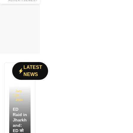
ADVERTISEMENT
LATEST
NEWS
July
31,
2026
ED
Raid in
Jharkh
and:
ED को