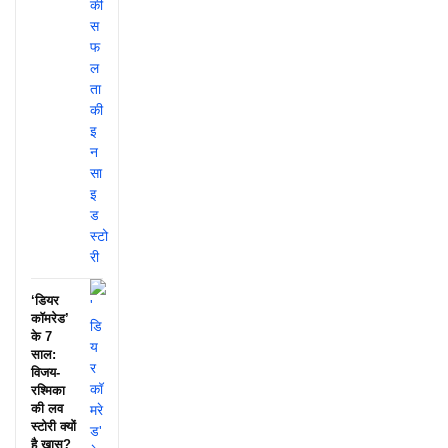
‘डियर
कॉमरेड’
के 7
साल:
विजय-
रश्मिका
की लव
स्टोरी क्यों
है खास?