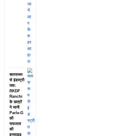
क्लासरूम
से इंडस्ट्री
तक:
RKDF
Ranchi
के छात्रों
ने जानी
Parle-G
की
सफलता
की
इनसाइड