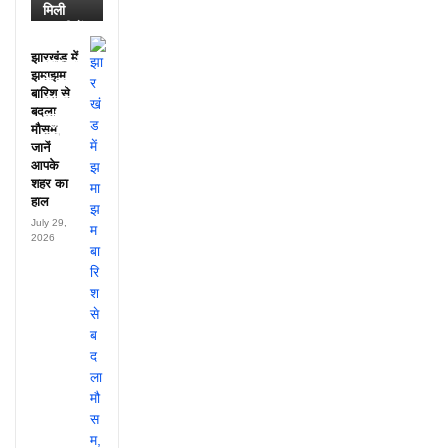
मिली
डायरी में
25
झारखंड में
अफसरों
झमाझम
के नाम,
बारिश से
हर महीने
बदला
पहुंचते थे
मौसम,
लाखों!
जानें
आपके
शहर का
हाल
July 29,
2026