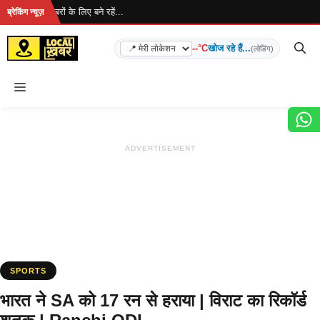
Skip
ै... ताज़ा खबरों के लिए बने रहें...
ब्रेकिंग न्यूज़
to
content
--°C
खोज रहे हैं...
(लोडिंग)
Menu
ADVERTISEMENT
SPORTS
भारत ने SA को 17 रन से हराया | विराट का रिकॉर्ड