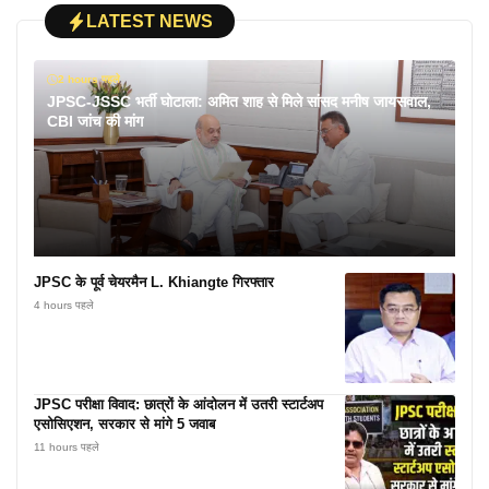
LATEST NEWS
2 hours पहले
JPSC-JSSC भर्ती घोटाला: अमित शाह से मिले सांसद मनीष जायसवाल,
CBI जांच की मांग
JPSC के पूर्व चेयरमैन L. Khiangte गिरफ्तार
4 hours पहले
JPSC परीक्षा विवाद: छात्रों के आंदोलन में उतरी स्टार्टअप
एसोसिएशन, सरकार से मांगे 5 जवाब
11 hours पहले