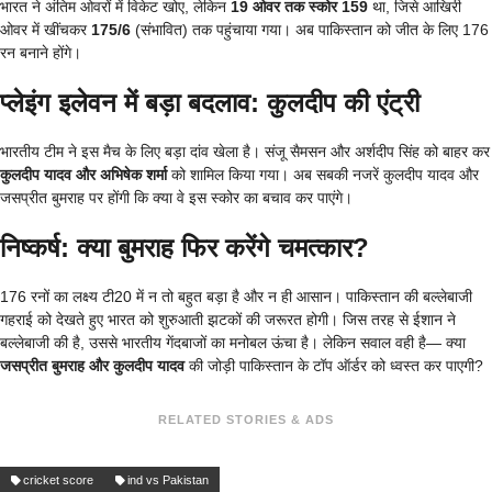
भारत ने अंतिम ओवरों में विकेट खोए, लेकिन
19 ओवर तक स्कोर 159
था, जिसे आखिरी
ओवर में खींचकर
175/6
(संभावित) तक पहुंचाया गया। अब पाकिस्तान को जीत के लिए 176
रन बनाने होंगे।
प्लेइंग इलेवन में बड़ा बदलाव: कुलदीप की एंट्री
भारतीय टीम ने इस मैच के लिए बड़ा दांव खेला है। संजू सैमसन और अर्शदीप सिंह को बाहर कर
कुलदीप यादव और अभिषेक शर्मा
को शामिल किया गया। अब सबकी नजरें कुलदीप यादव और
जसप्रीत बुमराह पर होंगी कि क्या वे इस स्कोर का बचाव कर पाएंगे।
निष्कर्ष: क्या बुमराह फिर करेंगे चमत्कार?
176 रनों का लक्ष्य टी20 में न तो बहुत बड़ा है और न ही आसान। पाकिस्तान की बल्लेबाजी
गहराई को देखते हुए भारत को शुरुआती झटकों की जरूरत होगी। जिस तरह से ईशान ने
बल्लेबाजी की है, उससे भारतीय गेंदबाजों का मनोबल ऊंचा है। लेकिन सवाल वही है— क्या
जसप्रीत बुमराह और कुलदीप यादव
की जोड़ी पाकिस्तान के टॉप ऑर्डर को ध्वस्त कर पाएगी?
RELATED STORIES & ADS
cricket score
ind vs Pakistan