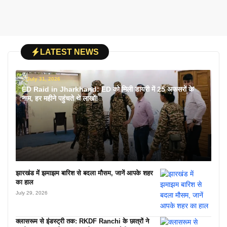
LATEST NEWS
July 31, 2026
ED Raid in Jharkhand: ED को मिली डायरी में 25 अफसरों के
नाम, हर महीने पहुंचते थे लाखों!
झारखंड में झमाझम बारिश से बदला मौसम, जानें आपके शहर
का हाल
July 29, 2026
क्लासरूम से इंडस्ट्री तक: RKDF Ranchi के छात्रों ने