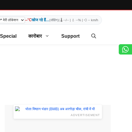
--°C
खोज रहे हैं...
(लोडिंग)
| 🌡️
--/--
| 💧
--%
| 💨
-- km/h
 Special
कारोबार
Support
ADVERTISEMENT