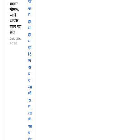
हर महीने
बदला
पहुंचते थे
मौसम,
लाखों!
जानें
आपके
शहर का
हाल
July 29,
2026