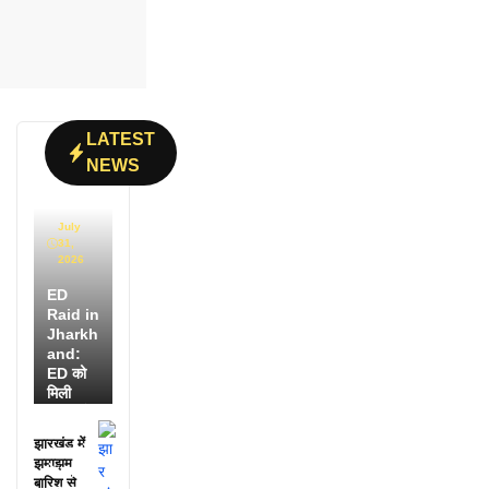
LATEST
NEWS
July
31,
2026
ED
Raid in
Jharkh
and:
ED को
मिली
डायरी में
25
झारखंड में
अफसरों
झमाझम
के नाम,
बारिश से