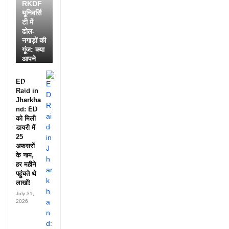
RKDF
यूनिवर्सि
टी में
ढोल-
नगाड़ों की
गूंज: क्या
आपने
देखी
आदिवासी
ED
दिवस की
Raid in
ये
Jharkha
झलक?
nd: ED
को मिली
डायरी में
25
अफसरों
के नाम,
हर महीने
पहुंचते थे
लाखों!
July 31,
2026