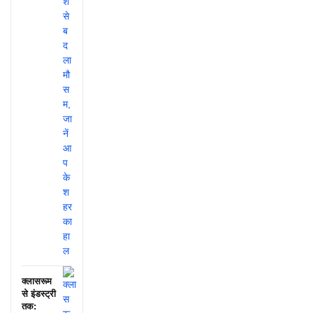
क्लासरूम
से इंडस्ट्री
तक: