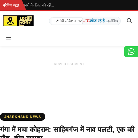
Skip
 है... ताज़ा खबरों के लिए बने रहें...
ब्रेकिंग न्यूज़
to
content
--°C
खोज रहे हैं...
(लोडिंग)
Menu
ADVERTISEMENT
JHARKHAND NEWS
गंगा में मचा कोहराम: साहिबगंज में नाव पलटी, एक की