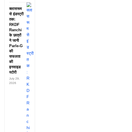
क्लासरूम
से इंडस्ट्री
तक:
RKDF
Ranchi
के छात्रों
ने जानी
Parle-G
की
सफलता
की
इनसाइड
स्टोरी
July 29,
2026