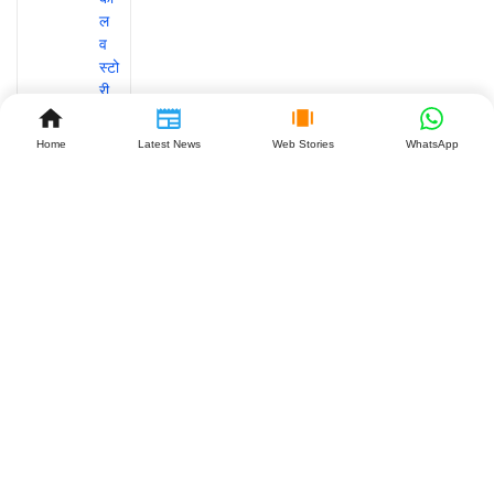
Home
Latest News
Web Stories
WhatsApp
GST
कानून में
बड़ा
बदलाव:
महाराष्ट्र
के बाद
झारखंड
बनेगा
दूसरा
राज्य,
व्यापारियों
को क्या
मिलेगा