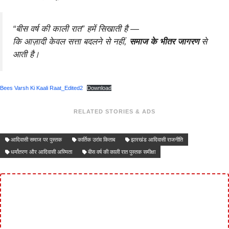
“बीस वर्ष की काली रात” हमें सिखाती है —
कि आज़ादी केवल सत्ता बदलने से नहीं,
समाज के भीतर जागरण
से
आती है।
Bees Varsh Ki Kaali Raat_Edited2
Download
RELATED STORIES & ADS
आदिवासी समाज पर पुस्तक
कार्तिक उरांव किताब
झारखंड आदिवासी राजनीति
धर्मांतरण और आदिवासी अस्मिता
बीस वर्ष की काली रात पुस्तक समीक्षा