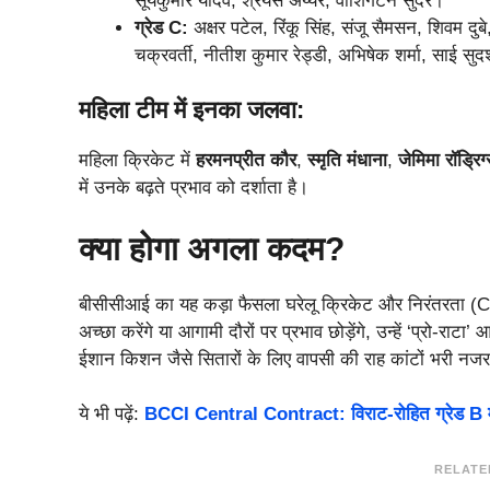
सूर्यकुमार यादव, श्रेयस अय्यर, वॉशिंगटन सुंदर।
ग्रेड C:
अक्षर पटेल, रिंकू सिंह, संजू सैमसन, शिवम दुबे
चक्रवर्ती, नीतीश कुमार रेड्डी, अभिषेक शर्मा, साई सुदर
महिला टीम में इनका जलवा:
महिला क्रिकेट में
हरमनप्रीत कौर
,
स्मृति मंधाना
,
जेमिमा रॉड्रिग
में उनके बढ़ते प्रभाव को दर्शाता है।
क्या होगा अगला कदम?
बीसीसीआई का यह कड़ा फैसला घरेलू क्रिकेट और निरंतरता (Co
अच्छा करेंगे या आगामी दौरों पर प्रभाव छोड़ेंगे, उन्हें ‘प्रो
ईशान किशन जैसे सितारों के लिए वापसी की राह कांटों भरी नज
ये भी पढ़ें:
BCCI Central Contract: विराट-रोहित ग्रेड B में
RELATE