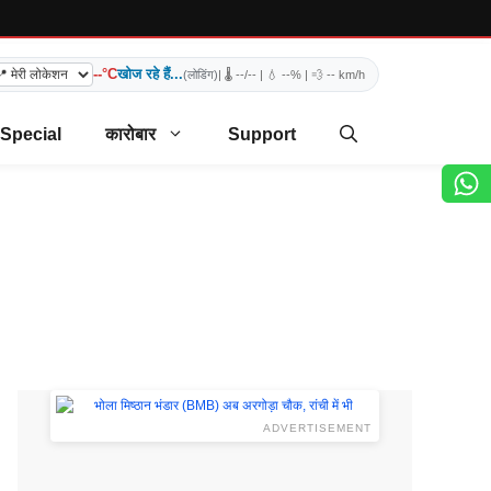
--°C
खोज रहे हैं...
(लोडिंग)
| 🌡️
--/--
| 💧
--%
| 💨
-- km/h
 Special
कारोबार
Support
ADVERTISEMENT