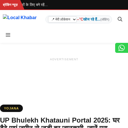
Skip
.. ताज़ा खबरों के लिए बने रहें...
ब्रेकिंग न्यूज़
to
content
--°C
खोज रहे हैं...
(लोडिंग)
Menu
ADVERTISEMENT
YOJANA
UP Bhulekh Khatauni Portal 2025: घर