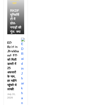
पहले
RKDF
यूनिवर्सि
टी में
ढोल-
नगाड़ों की
गूंज: क्या
आपने
देखी
ED
आदिवासी
Raid in
दिवस की
Jharkha
ये
nd: ED
झलक?
को मिली
डायरी में
25
अफसरों
के नाम,
हर महीने
पहुंचते थे
लाखों!
July 31,
2026