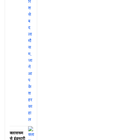
क्लासरूम
से इंडस्ट्री