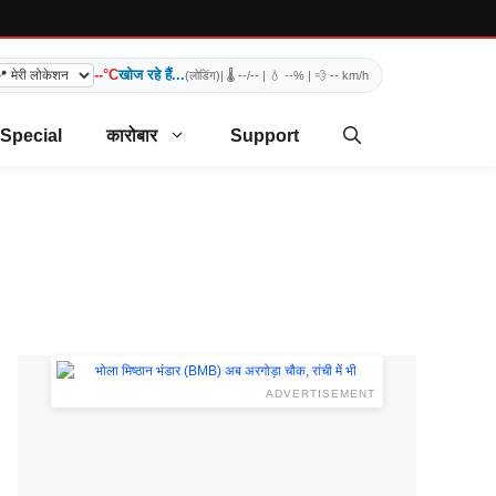
--°C
खोज रहे हैं...
(लोडिंग)
| 🌡️
--/--
| 💧
--%
| 💨
-- km/h
 Special
कारोबार
Support
ADVERTISEMENT