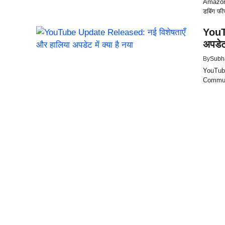
Amazon न
डबिंग फीच
YouT
अपडेट 
By
Subh
YouTube न
Communi