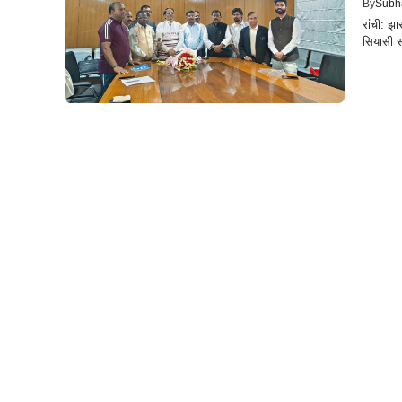
By
Subh
रांची: झ
सियासी स