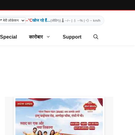
--°C
खोज रहे हैं...
(लोडिंग)
| 🌡️
--/--
| 💧
--%
| 💨
-- km/h
 Special
कारोबार
Support