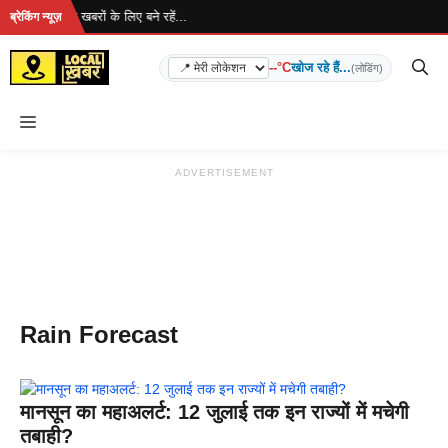
Skip
 रहा है... ताज़ा खबरों के लिए बने रहें...
ब्रेकिंग न्यूज़
to
content
--°C
खोज रहे हैं...
(लोडिंग)
Menu
ADVERTISEMENT
Rain Forecast
मानसून का महाअलर्ट: 12 जुलाई तक इन राज्यों में मचेगी
तबाही?