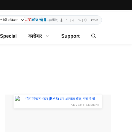
--°C
खोज रहे हैं...
(लोडिंग)
| 🌡️
--/--
| 💧
--%
| 💨
-- km/h
 Special
कारोबार
Support
ADVERTISEMENT