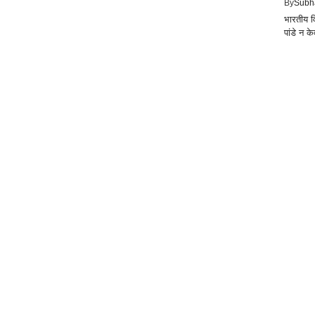
By
Subh
भारतीय वि
पांडे न क