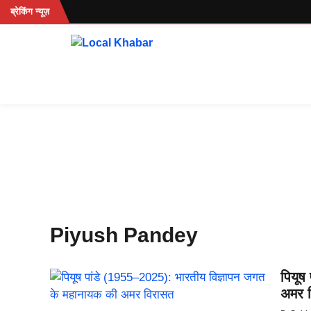
Skip
रहें...
ब्रेकिंग न्यूज़
to
content
Piyush Pandey
पियूष
अमर 