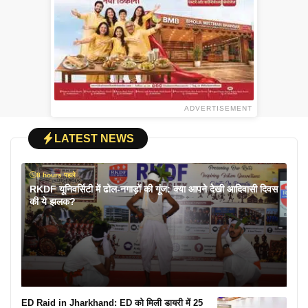
ADVERTISEMENT
LATEST NEWS
8 hours पहले
RKDF यूनिवर्सिटी में ढोल-नगाड़ों की गूंज: क्या आपने देखी आदिवासी दिवस
की ये झलक?
ED Raid in Jharkhand: ED को मिली डायरी में 25