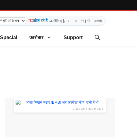
--°C
खोज रहे हैं...
(लोडिंग)
| 🌡️
--/--
| 💧
--%
| 💨
-- km/h
 Special
कारोबार
Support
ADVERTISEMENT