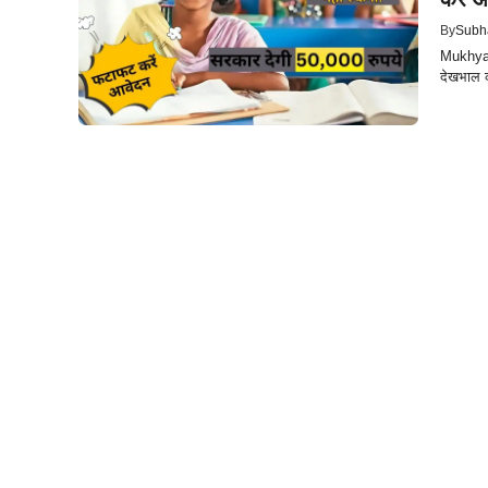
By
Subh
Mukhyam
देखभाल क