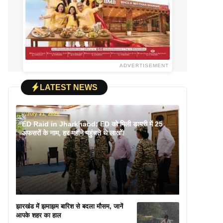
ADVERTISEMENT
LATEST NEWS
July 31, 2026
ED Raid in Jharkhand: ED को मिली डायरी में 25
अफसरों के नाम, हर महीने पहुंचते थे लाखों!
झारखंड में झमाझम बारिश से बदला मौसम, जानें
आपके शहर का हाल