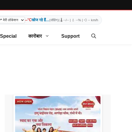
--°C
खोज रहे हैं...
(लोडिंग)
| 🌡️
--/--
| 💧
--%
| 💨
-- km/h
 Special
कारोबार
Support