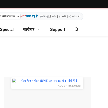
--°C
खोज रहे हैं...
(लोडिंग)
| 🌡️
--/--
| 💧
--%
| 💨
-- km/h
 Special
कारोबार
Support
ADVERTISEMENT