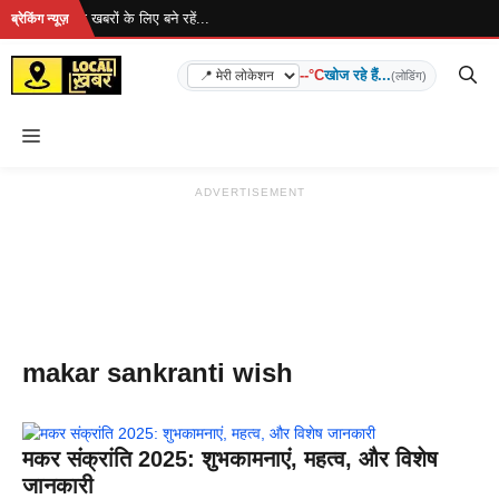
Skip
 रहा है... ताज़ा खबरों के लिए बने रहें...
ब्रेकिंग न्यूज़
to
content
--°C
खोज रहे हैं...
(लोडिंग)
Menu
ADVERTISEMENT
makar sankranti wish
मकर संक्रांति 2025: शुभकामनाएं, महत्व, और विशेष
जानकारी