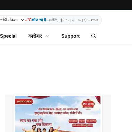
--°C
खोज रहे हैं...
(लोडिंग)
| 🌡️
--/--
| 💧
--%
| 💨
-- km/h
 Special
कारोबार
Support