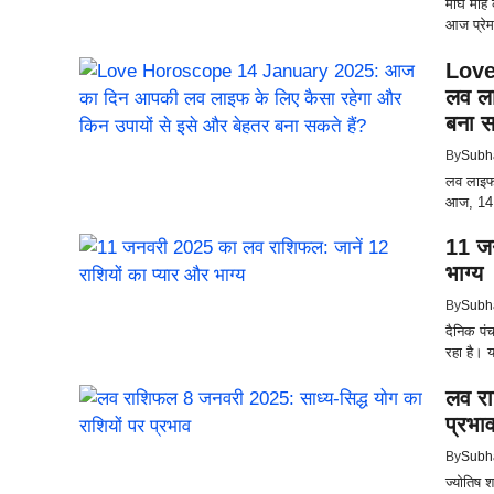
माघ माह क
आज प्रेम
Love
लव ला
बना स
By
Subh
लव लाइफ 
आज, 14 
11 जन
भाग्य
By
Subh
दैनिक पं
रहा है। 
लव रा
प्रभा
By
Subh
ज्योतिष श