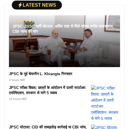
LATEST NEWS
1 hour पहले
JPSC-JSSC भर्ती घोटाला: अमित शाह से मिले सांसद मनीष जायसवाल,
CBI जांच की मांग
JPSC के पूर्व चेयरमैन L. Khiangte गिरफ्तार
3 hours पहले
JPSC परीक्षा विवाद: छात्रों के आंदोलन में उतरी स्टार्टअप
एसोसिएशन, सरकार से मांगे 5 जवाब
10 hours पहले
JPSC घोटाला: CID की ताबड़तोड़ कार्रवाई या CBI जांच,