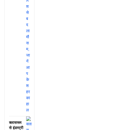
क्लासरूम
से इंडस्ट्री